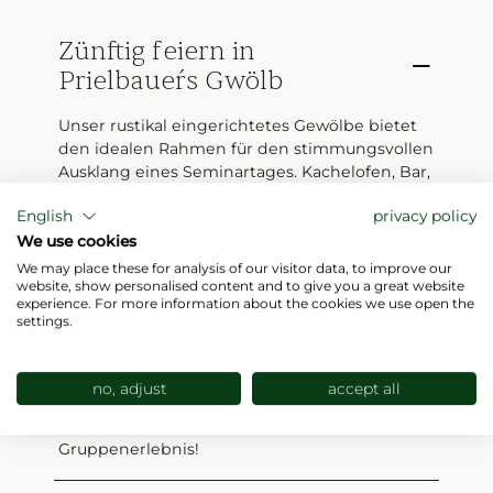
Zünftig feiern in
Prielbauer´s Gwölb
Unser rustikal eingerichtetes Gewölbe bietet
den idealen Rahmen für den stimmungsvollen
Ausklang eines Seminartages. Kachelofen, Bar,
Tanzfläche und Musikanlage inklusive. Als
English
privacy policy
Partylocation finden im Gwölb bis zu 80
Personen Platz. Ein besonderes Erlebnis für
We use cookies
Gruppen bis zu 25 Personen: „Grillen am Tisch“!
We may place these for analysis of our visitor data, to improve our
Dabei wird das Essen direkt auf Zeranfeldern,
website, show personalised content and to give you a great website
experience. For more information about the cookies we use open the
die in den Tischen eingelassen sind,
settings.
zubereitet. Da der Grillvorgang ohne die
Zugabe von Fett passiert und zusätzlich
Dunstabzugshauben über den Zeranfeldern
no, adjust
accept all
installiert sind, kommt es zu keiner
Geruchsbelästigung. Ein sehr kommunikatives
Gruppenerlebnis!