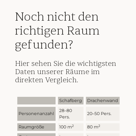
Räumlichkeiten:
MEHR ERFAHREN
Noch nicht den
richtigen Raum
gefunden?
Hier sehen Sie die wichtigsten
Daten unserer Räume im
direkten Vergleich.
Schafberg
Drachenwand
Pano
28–80
10–20
Personenanzahl
20–50 Pers.
Pers.
Pers.
2
2
Raumgröße
100 m
80 m
300 