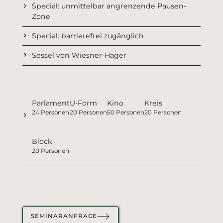
Special: unmittelbar angrenzende Pausen-
Zone
Special: barrierefrei zugänglich
Sessel von Wiesner-Hager
Parlament
U-Form
Kino
Kreis
24 Personen
20 Personen
50 Personen
20 Personen
Block
20 Personen
2 Flipacharts (inkl. Papier und Stifte)
2 Pinnwände
SEMINARANFRAGE