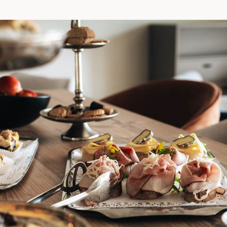
und hausgemachte Kuchen oder Plunder
Anreise oder in Pausen
Mineral- und Leitungswasser im Seminarraum
Mineral- und Leitungswasser im Seminarraum
Kaffee/Tee ganztags zur freien Entnahme
alkoholfreie Säfte im Seminarraum zur freien
Entnahme
Gemüsesticks mit Dip zur Anreise oder in
Pausen
Getränkepauschalen zu den Mahlzeiten